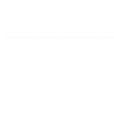
8000 Westpark Dr #160, McLean, VA 22102 |
Teléfono:
(703) 71